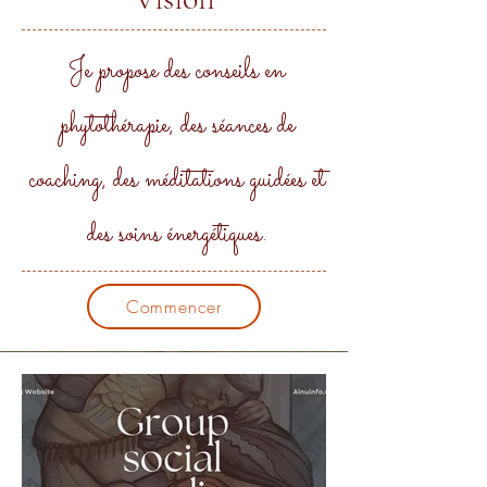
Je propose des conseils en
phytothérapie, des séances de
coaching, des méditations guidées et
des soins énergétiques.
Commencer